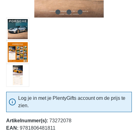
Log je in met je PlentyGifts account om de prijs te
zien.
Artikelnummer(s):
73272078
EAN:
9781806481811