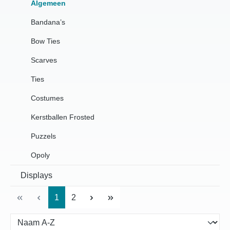
Algemeen
Bandana’s
Bow Ties
Scarves
Ties
Costumes
Kerstballen Frosted
Puzzels
Opoly
Displays
Pagina
Pagina
1
2