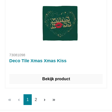
73081098
Deco Tile Xmas Xmas Kiss
Bekijk product
Pagina
Pagina
1
2