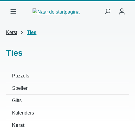
Ga naar de hoofdinhoud
Kerst
Ties
Ties
Puzzels
Spellen
Gifts
Kalenders
Kerst