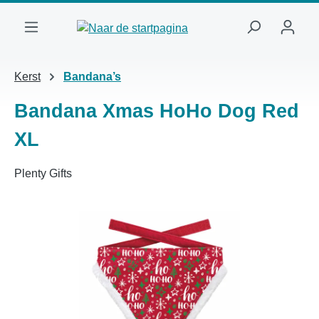
Ga naar de hoofdinhoud
Kerst
Bandana’s
Bandana Xmas HoHo Dog Red
XL
Plenty Gifts