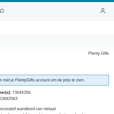
Plenty Gifts
in met je PlentyGifts account om de prijs te zien.
er(s):
73044356
23683563
 decoratief wandbord van metaal