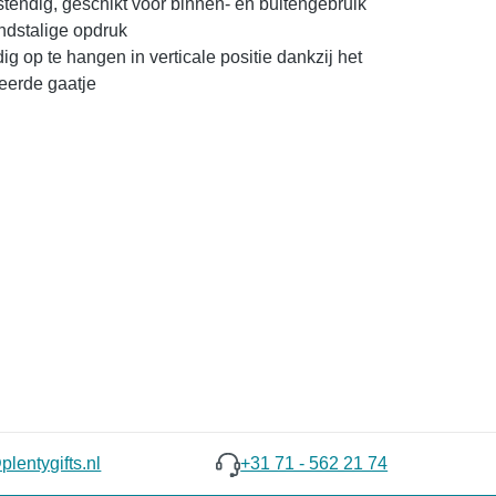
endig, geschikt voor binnen- en buitengebruik
ndstalige opdruk
g op te hangen in verticale positie dankzij het
eerde gaatje
lentygifts.nl
+31 71 - 562 21 74