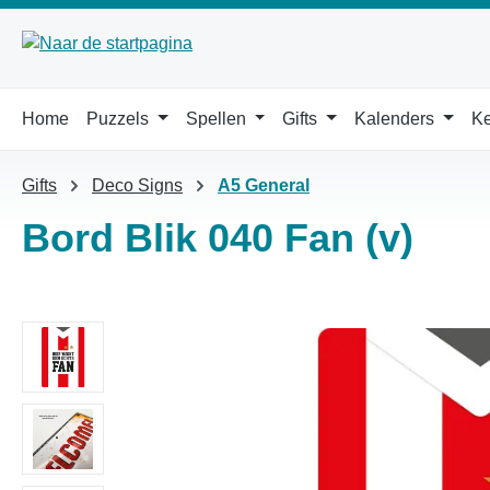
 naar de hoofdinhoud
Ga naar de zoekopdracht
Ga naar de hoofdnavigatie
Home
Puzzels
Spellen
Gifts
Kalenders
Ke
Gifts
Deco Signs
A5 General
Bord Blik 040 Fan (v)