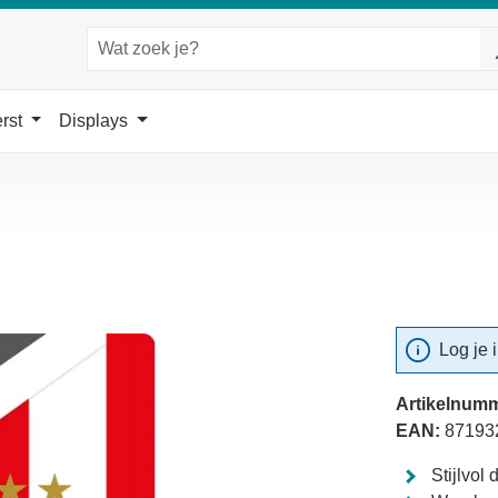
rst
Displays
Log je 
Artikelnumm
EAN:
87193
Stijlvol