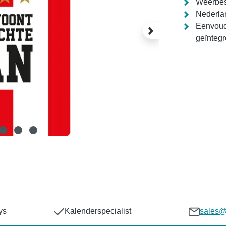
Weerbest
Nederla
Eenvoudi
geïntegr
ys
Kalenderspecialist
sales@p