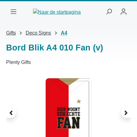
Ga naar de hoofdinhoud
Gifts
Deco Signs
A4
Bord Blik A4 010 Fan (v)
Plenty Gifts