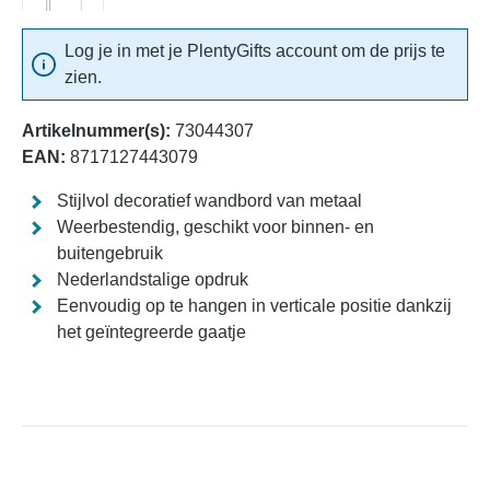
Log je in met je PlentyGifts account om de prijs te
zien.
Artikelnummer(s):
73044307
EAN:
8717127443079
Stijlvol decoratief wandbord van metaal
Weerbestendig, geschikt voor binnen- en
buitengebruik
Nederlandstalige opdruk
Eenvoudig op te hangen in verticale positie dankzij
het geïntegreerde gaatje