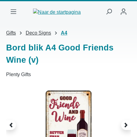
Ga naar de hoofdinhoud
Gifts
Deco Signs
A4
Bord blik A4 Good Friends
Wine (v)
Plenty Gifts