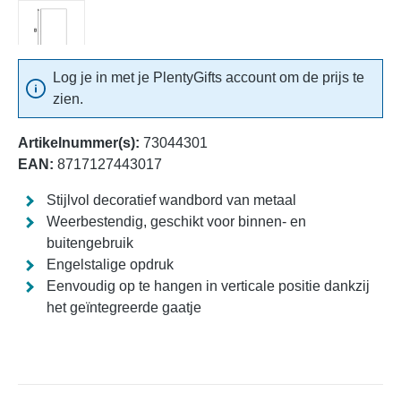
Log je in met je PlentyGifts account om de prijs te
zien.
Artikelnummer(s):
73044301
EAN:
8717127443017
Stijlvol decoratief wandbord van metaal
Weerbestendig, geschikt voor binnen- en
buitengebruik
Engelstalige opdruk
Eenvoudig op te hangen in verticale positie dankzij
het geïntegreerde gaatje