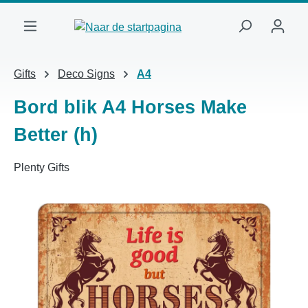
Ga naar de hoofdinhoud
Gifts
Deco Signs
A4
Bord blik A4 Horses Make
Better (h)
Plenty Gifts