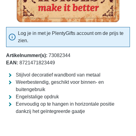
Log je in met je PlentyGifts account om de prijs te
zien.
Artikelnummer(s):
73082344
EAN:
8721471823449
Stijlvol decoratief wandbord van metaal
Weerbestendig, geschikt voor binnen- en
buitengebruik
Engelstalige opdruk
Eenvoudig op te hangen in horizontale positie
dankzij het geïntegreerde gaatje