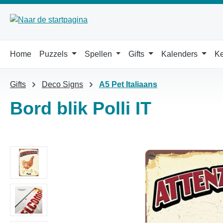
 naar de hoofdinhoud
Ga naar de zoekopdracht
Ga naar de hoofdnavigatie
Home
Puzzels
Spellen
Gifts
Kalenders
Ke
Gifts
Deco Signs
A5 Pet Italiaans
Bord blik Polli IT