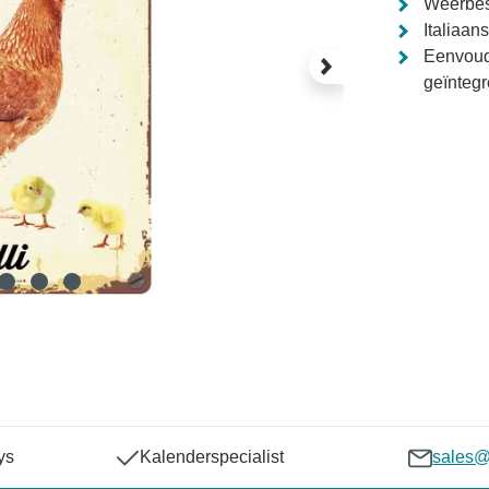
Weerbest
Italiaan
Eenvoudi
geïntegr
ys
Kalenderspecialist
sales@p