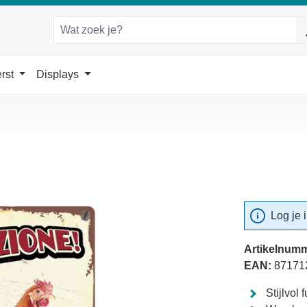
rst
Displays
Log je 
Artikelnumm
EAN:
87171
Stijlvol