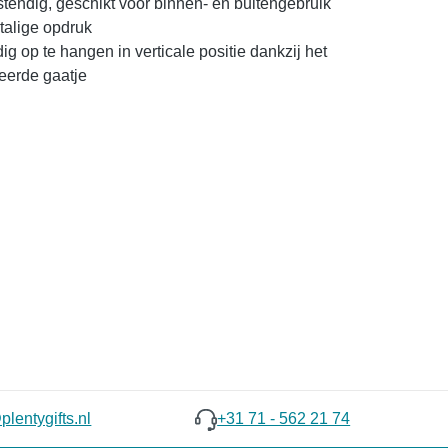
endig, geschikt voor binnen- en buitengebruik
stalige opdruk
g op te hangen in verticale positie dankzij het
eerde gaatje
lentygifts.nl
+31 71 - 562 21 74