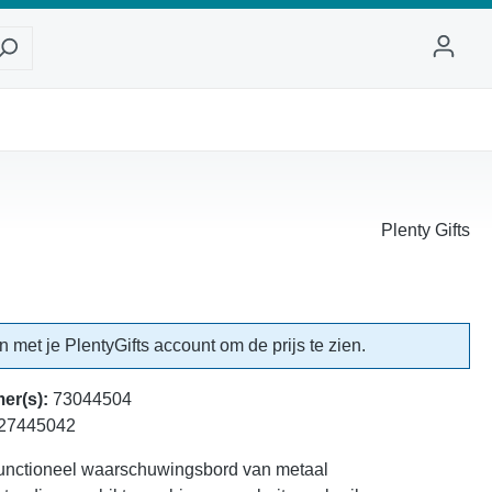
Plenty Gifts
in met je PlentyGifts account om de prijs te zien.
er(s):
73044504
27445042
 functioneel waarschuwingsbord van metaal