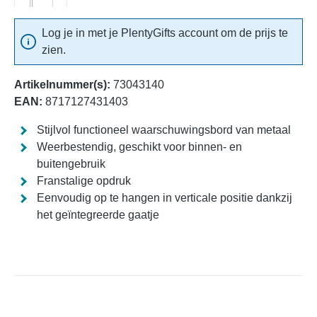
Log je in met je PlentyGifts account om de prijs te
zien.
Artikelnummer(s):
73043140
EAN:
8717127431403
Stijlvol functioneel waarschuwingsbord van metaal
Weerbestendig, geschikt voor binnen- en
buitengebruik
Franstalige opdruk
Eenvoudig op te hangen in verticale positie dankzij
het geïntegreerde gaatje