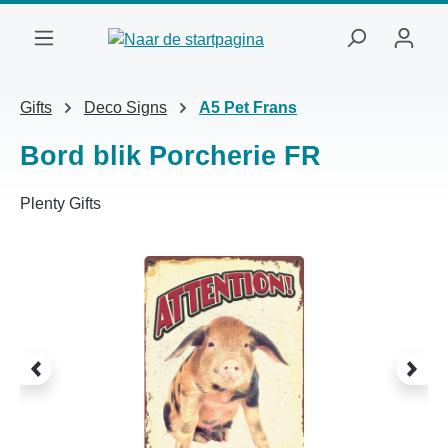
Ga naar de hoofdinhoud
Gifts
Deco Signs
A5 Pet Frans
Bord blik Porcherie FR
Plenty Gifts