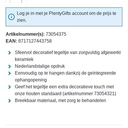
Log je in met je PlentyGifts account om de prijs te
zien.
Artikelnummer(s):
73054375
EAN:
8717127443758
Sfeervol decoratief tegeltje van zorgvuldig afgewerkt
keramiek
Nederlandstalige opdruk
Eenvoudig op te hangen dankzij de geïntegreerde
ophangopening
Geef het tegeltje een extra decoratieve touch met
onze houten standaard (artikelnummer 73054321)
Breekbaar materiaal, met zorg te behandelen