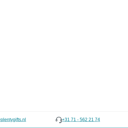
lentygifts.nl
+31 71 - 562 21 74