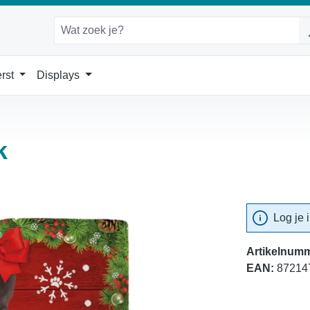
rst
Displays
k
Log je 
Artikelnumm
EAN:
87214