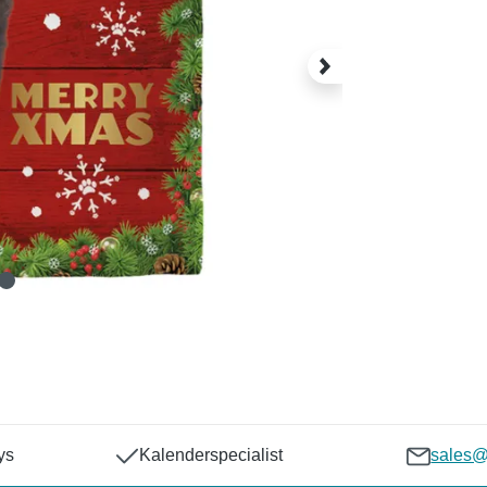
ys
Kalenderspecialist
sales@p