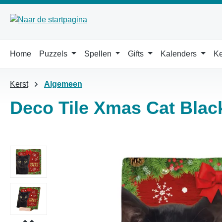
 naar de hoofdinhoud
Ga naar de zoekopdracht
Ga naar de hoofdnavigatie
Home
Puzzels
Spellen
Gifts
Kalenders
Ke
Kerst
Algemeen
Deco Tile Xmas Cat Blac