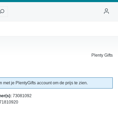
Plenty Gifts
in met je PlentyGifts account om de prijs te zien.
er(s):
73081092
71810920