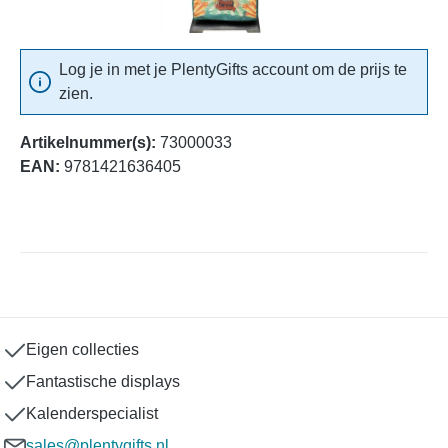
Log je in met je PlentyGifts account om de prijs te
zien.
Artikelnummer(s):
73000033
EAN:
9781421636405
Eigen collecties
Fantastische displays
Kalenderspecialist
sales@plentygifts.nl