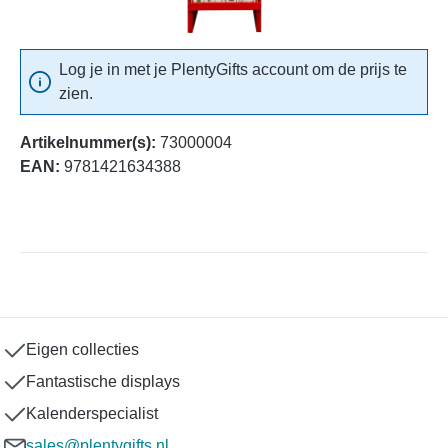
Log je in met je PlentyGifts account om de prijs te
zien.
Artikelnummer(s):
73000004
EAN:
9781421634388
Eigen collecties
Fantastische displays
Kalenderspecialist
sales@plentygifts.nl