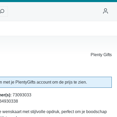
Plenty Gifts
in met je PlentyGifts account om de prijs te zien.
er(s):
73093033
34930338
e wenskaart met stijlvolle opdruk, perfect om je boodschap