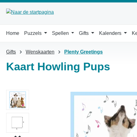
 naar de hoofdinhoud
Ga naar de zoekopdracht
Ga naar de hoofdnavigatie
Home
Puzzels
Spellen
Gifts
Kalenders
Ke
Gifts
Wenskaarten
Plenty Greetings
Kaart Howling Pups