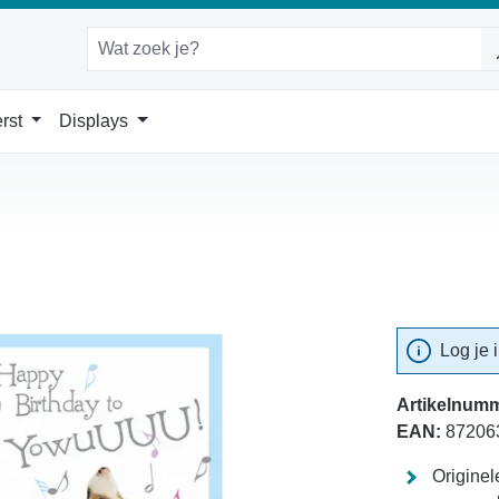
rst
Displays
Log je 
Artikelnumm
EAN:
87206
Originel