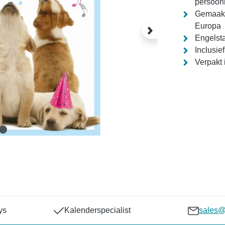
persoonl
Gemaakt 
Europa
Engelsta
Inclusie
Verpakt 
ys
Kalenderspecialist
sales@p