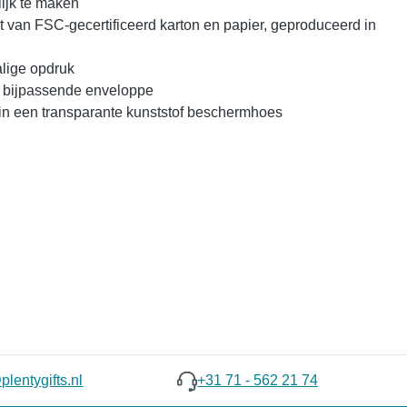
ijk te maken
van FSC-gecertificeerd karton en papier, geproduceerd in
lige opdruk
f bijpassende enveloppe
in een transparante kunststof beschermhoes
lentygifts.nl
+31 71 - 562 21 74