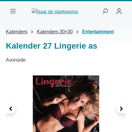
Ga naar de hoofdinhoud
Kalenders
Kalenders 30×30
Entertainment
Kalender 27 Lingerie as
Avonside