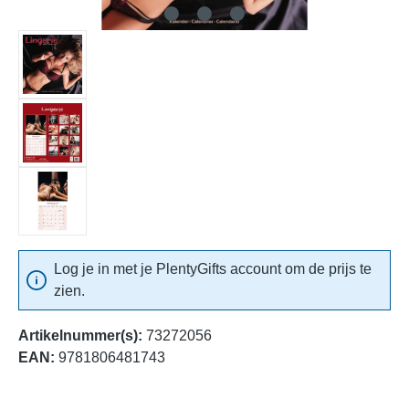
Log je in met je PlentyGifts account om de prijs te
zien.
Artikelnummer(s):
73272056
EAN:
9781806481743