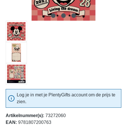
Log je in met je PlentyGifts account om de prijs te
zien.
Artikelnummer(s):
73272060
EAN:
9781807200763