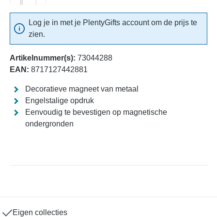
Log je in met je PlentyGifts account om de prijs te
zien.
Artikelnummer(s):
73044288
EAN:
8717127442881
Decoratieve magneet van metaal
Engelstalige opdruk
Eenvoudig te bevestigen op magnetische
ondergronden
Eigen collecties