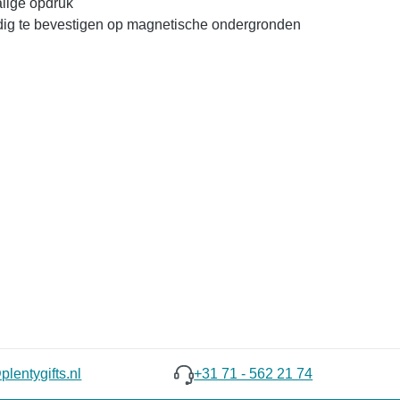
lige opdruk
ig te bevestigen op magnetische ondergronden
lentygifts.nl
+31 71 - 562 21 74