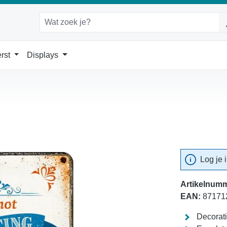
rst
Displays
Log je 
Artikelnumm
EAN:
87171
Decorat