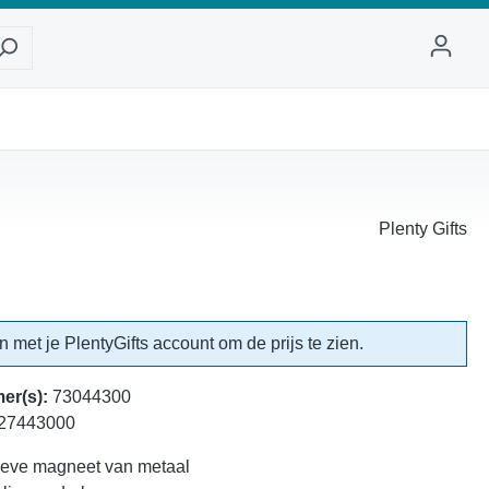
Plenty Gifts
in met je PlentyGifts account om de prijs te zien.
er(s):
73044300
27443000
ieve magneet van metaal