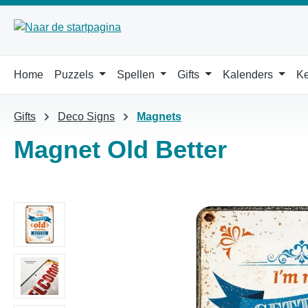
 naar de hoofdinhoud
Ga naar de zoekopdracht
Ga naar de hoofdnavigatie
Home
Puzzels
Spellen
Gifts
Kalenders
Ke
Gifts
Deco Signs
Magnets
Magnet Old Better