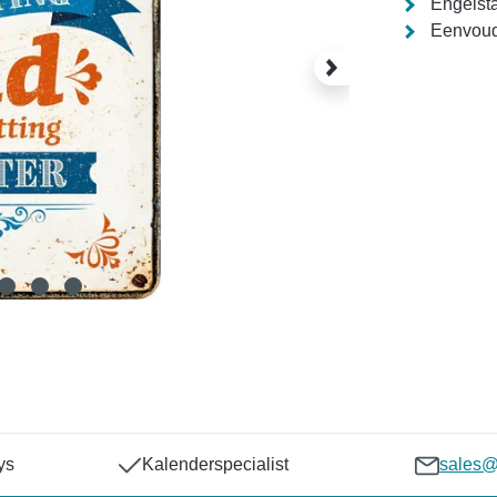
Engelsta
Eenvoud
ys
Kalenderspecialist
sales@p