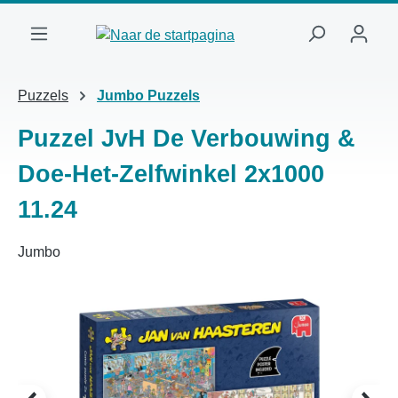
Ga naar de hoofdinhoud
Puzzels
Jumbo Puzzels
Puzzel JvH De Verbouwing &
Doe-Het-Zelfwinkel 2x1000
11.24
Jumbo