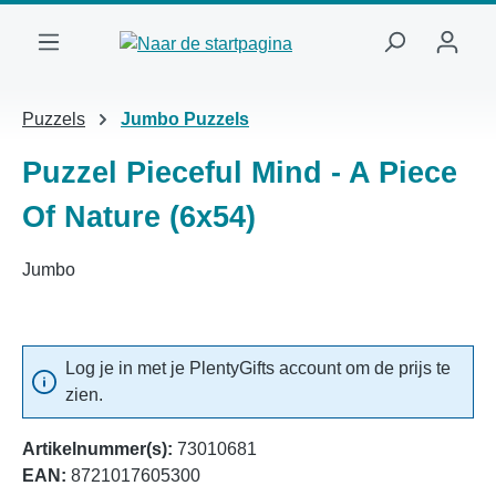
Ga naar de hoofdinhoud
Puzzels
Jumbo Puzzels
Puzzel Pieceful Mind - A Piece
Of Nature (6x54)
Jumbo
Log je in met je PlentyGifts account om de prijs te
zien.
Artikelnummer(s):
73010681
EAN:
8721017605300