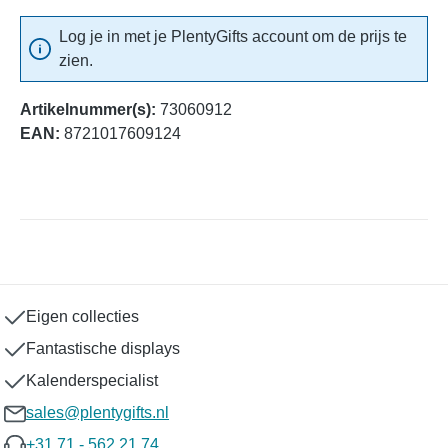
Log je in met je PlentyGifts account om de prijs te
zien.
Artikelnummer(s):
73060912
EAN:
8721017609124
Eigen collecties
Fantastische displays
Kalenderspecialist
sales@plentygifts.nl
+31 71 - 562 21 74