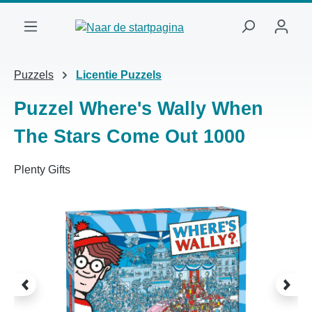
Ga naar de hoofdinhoud
Puzzels
Licentie Puzzels
Puzzel Where's Wally When
The Stars Come Out 1000
Plenty Gifts