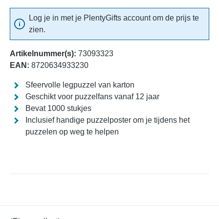
Log je in met je PlentyGifts account om de prijs te
zien.
Artikelnummer(s):
73093323
EAN:
8720634933230
Sfeervolle legpuzzel van karton
Geschikt voor puzzelfans vanaf 12 jaar
Bevat 1000 stukjes
Inclusief handige puzzelposter om je tijdens het
puzzelen op weg te helpen