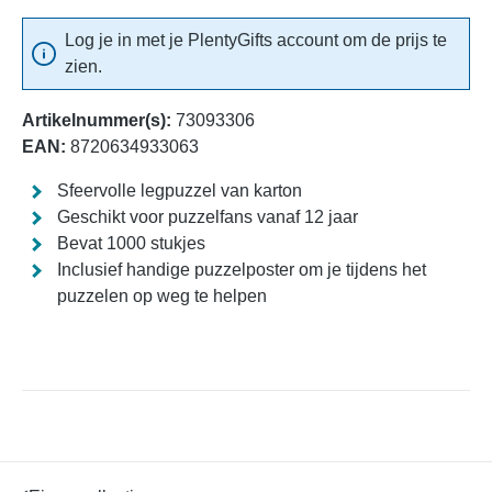
Log je in met je PlentyGifts account om de prijs te
zien.
Artikelnummer(s):
73093306
EAN:
8720634933063
Sfeervolle legpuzzel van karton
Geschikt voor puzzelfans vanaf 12 jaar
Bevat 1000 stukjes
Inclusief handige puzzelposter om je tijdens het
puzzelen op weg te helpen