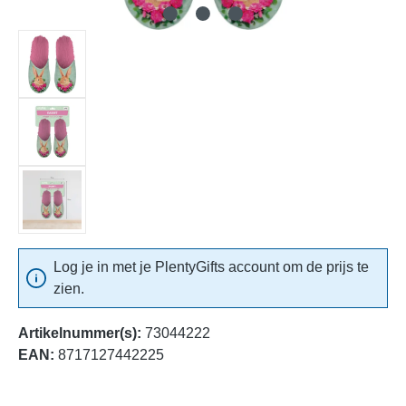
Log je in met je PlentyGifts account om de prijs te
zien.
Artikelnummer(s):
73044222
EAN:
8717127442225