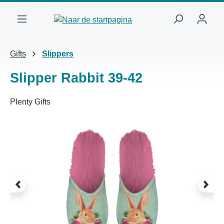
Ga naar de hoofdinhoud
Gifts
Slippers
Slipper Rabbit 39-42
Plenty Gifts