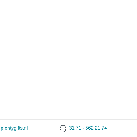
lentygifts.nl
+31 71 - 562 21 74