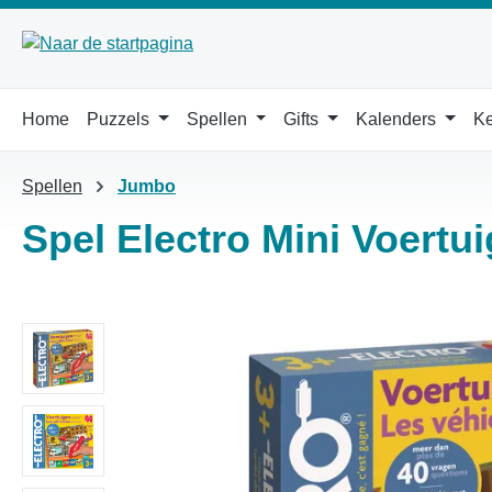
 naar de hoofdinhoud
Ga naar de zoekopdracht
Ga naar de hoofdnavigatie
Home
Puzzels
Spellen
Gifts
Kalenders
Ke
Spellen
Jumbo
Spel Electro Mini Voertu