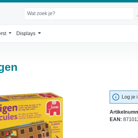
rst
Displays
igen
Log je 
Artikelnumm
EAN:
87101