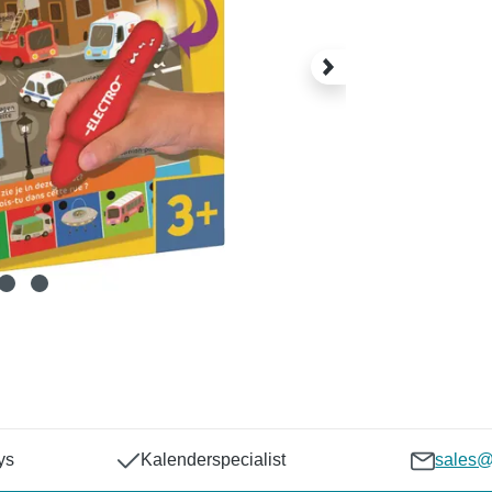
ys
Kalenderspecialist
sales@p