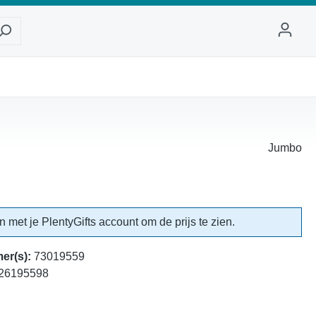
Jumbo
in met je PlentyGifts account om de prijs te zien.
er(s):
73019559
26195598