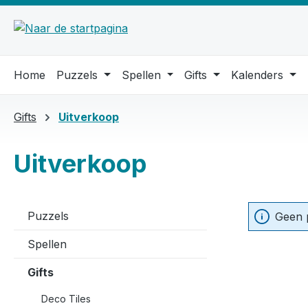
 naar de hoofdinhoud
Ga naar de zoekopdracht
Ga naar de hoofdnavigatie
Home
Puzzels
Spellen
Gifts
Kalenders
Gifts
Uitverkoop
Uitverkoop
Puzzels
Geen 
Spellen
Gifts
Deco Tiles